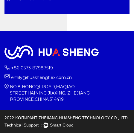
+86-0573-87987519
emily@huashengflex.com.cn
NO.8 HONGQI ROAD,MAQIAO
STREET,HAINING,JIAXING, ZHEJIANG
PROVINCE,CHINA,314419
2022 КОПИРАЙТ ZHEJIANG HUASHENG TECHNOLOGY CO., LTD.
Technical Support ：
Smart Cloud