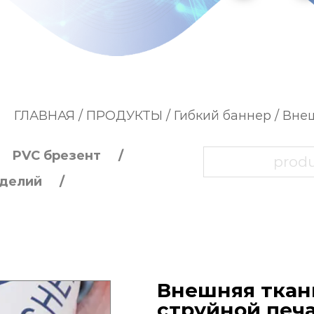
ГЛАВНАЯ
/
ПРОДУКТЫ
/
Гибкий баннер
/
Внеш
PVC брезент
зделий
Внешняя ткан
струйной печ