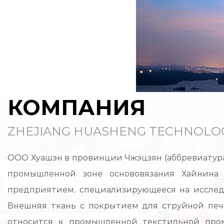
КОМПАНИЯ
ZHEJIANG HUASHENG TECHNOLOGY
ООО Хуашэн в провинции Чжэцзян (аббревиатура а
промышленной зоне основовязания Хайнина 
предприятием, специализирующееся на исследо
Внешняя ткань с покрытием для струйной пе
относится к промышленной текстильной пром