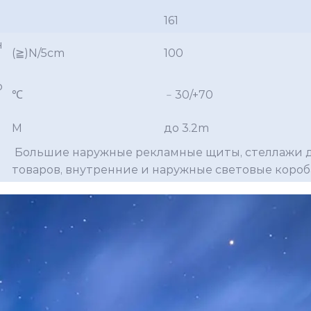
161
н
(≧)N/5cm
100
о
℃
﹣30/+70
M
до 3.2m
Большие наружные рекламные щиты, стеллажи 
товаров, внутренние и наружные световые короба 