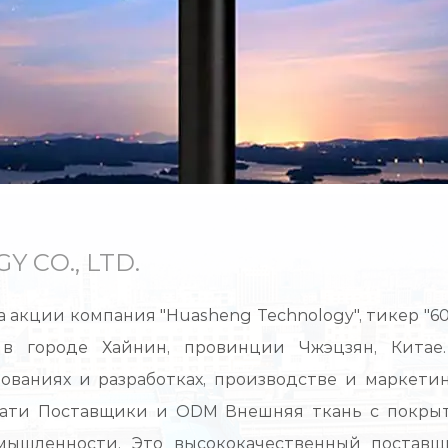
 CO., LTD.
кции компания "Huasheng Technology", тикер "6051
в городе Хайнин, провинции Чжэцзян, Китае
ваниях и разработках, производстве и маркетин
чати Поставщики
и
ODM Внешняя ткань с покрыт
ышленности. Это высококачественный поставщ