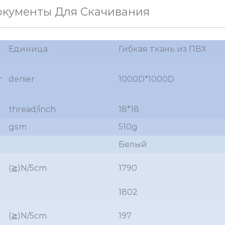
окументы Для Скачивания
Единица
Гибкая ткань из ПВХ
т
denier
1000D*1000D
thread/inch
18*18
gsm
510g
Белый
(≧)N/5cm
1790
1802
(≧)N/5cm
197