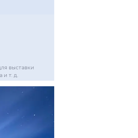
для выставки
и т. д.