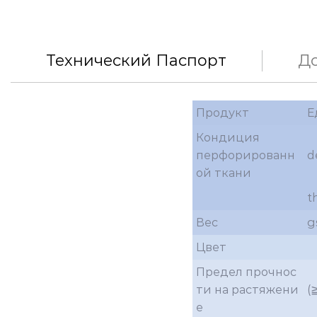
Технический Паспорт
Д
Продукт
Е
Кондиция
перфорированн
d
ой ткани
t
Вес
g
Цвет
Предел прочнос
ти на растяжени
(
е