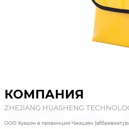
КОМПАНИЯ
ZHEJIANG HUASHENG TECHNOLOGY
ООО Хуашэн в провинции Чжэцзян (аббревиатура а