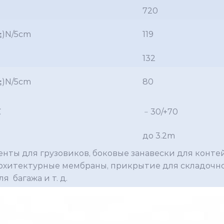
720
≧)N/5cm
119
132
≧)N/5cm
80
℃
﹣30/+70
M
до 3.2m
енты для грузовиков, боковые занавески для конте
рхитектурные мембраны, прикрытие для складочно
ля багажа и т. д.