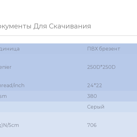
окументы Для Скачивания
диница
ПВХ брезент
enier
250D*250D
hread/inch
24*22
sm
380
Серый
≧)N/5cm
706