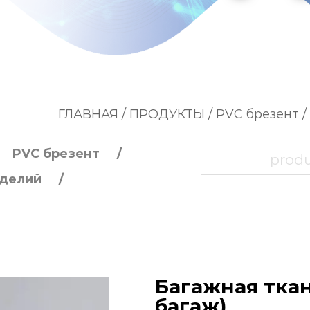
ГЛАВНАЯ
/
ПРОДУКТЫ
/
PVC брезент
/
PVC брезент
зделий
Багажная тка
багаж)