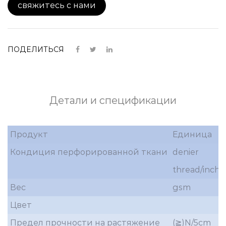
свяжитесь с нами
ПОДЕЛИТЬСЯ
Детали и спецификации
Продукт
Единица
Кондиция перфорированной ткани
denier
thread/inch
Вес
gsm
Цвет
Предел прочности на растяжение
(≧)N/5cm