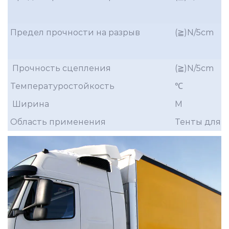
Предел прочности на разрыв
(≧)N/5cm
Прочность сцепления
(≧)N/5cm
Температуростойкость
℃
Ширина
M
Область применения
Тенты для г