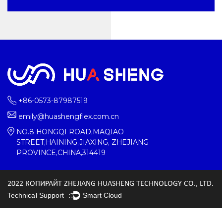
+86-0573-87987519
emily@huashengflex.com.cn
NO.8 HONGQI ROAD,MAQIAO
STREET,HAINING,JIAXING, ZHEJIANG
PROVINCE,CHINA,314419
2022 КОПИРАЙТ ZHEJIANG HUASHENG TECHNOLOGY CO., LTD.
Technical Support ：
Smart Cloud