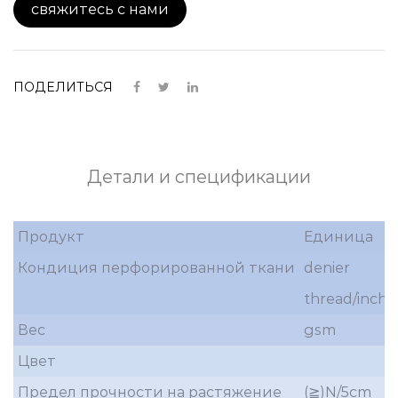
свяжитесь с нами
ПОДЕЛИТЬСЯ
Детали и спецификации
Продукт
Единица
Кондиция перфорированной ткани
denier
thread/inch
Вес
gsm
Цвет
Предел прочности на растяжение
(≧)N/5cm