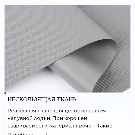
и обладает хорошей
воздухонепроницаемостью.
НЕСКОЛЬЗЯЩАЯ ТКАНЬ
Рельефная ткань для декорирования
надувной лодки. При хорошей
свариваемости материал прочен. Такие
тенты доступны в различных цветах и могут
Подобрее