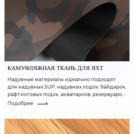
КАМУФЛЯЖНАЯ ТКАНЬ ДЛЯ ЯХТ
Надувные материалы идеально подходят
для надувных SUP, надувных лодок, байдарок,
рафтинговых лодок, аквапарков, резервуаров
для воды и многих других надувных изделий.
Подобрее
Покрытый ПВХ материал легко сваривается
и обладает хорошей
воздухонепроницаемостью.