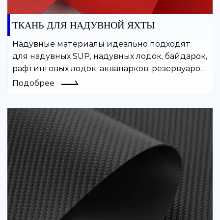
ТКАНЬ ДЛЯ НАДУВНОЙ ЯХТЫ
Надувные материалы идеально подходят
для надувных SUP, надувных лодок, байдарок,
рафтинговых лодок, аквапарков, резервуаров
для воды и многих других надувных изделий.
Подобрее
Покрытый ПВХ материал легко сваривается
и обладает хорошей
воздухонепроницаемостью.