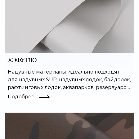
ХЭФУТЯО
Надувные материалы идеально подходят
для надувных SUP, надувных лодок, байдарок,
рафтинговых лодок, аквапарков, резервуаров
для воды и многих других надувных изделий.
Подобрее
Покрытый ПВХ материал легко сваривается
и обладает хорошей
воздухонепроницаемостью.Product details