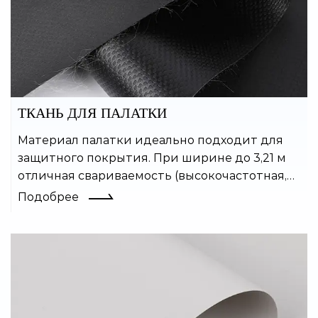
ТКАНЬ ДЛЯ ПАЛАТКИ
Материал палатки идеально подходит для
защитного покрытия. При ширине до 3,21 м
отличная свариваемость (высокочастотная,
горячим воздухом и т. д.), высокая прочность
Подобрее
на разрыв, огнестойкость (по запросу) и
устойчивость к старению обеспечивают
длительный срок службы материала.