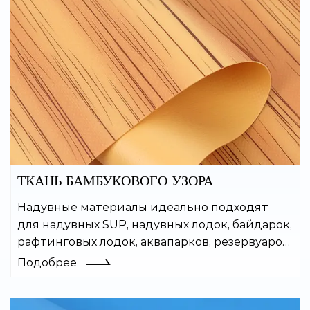
ТКАНЬ БАМБУКОВОГО УЗОРА
Надувные материалы идеально подходят
для надувных SUP, надувных лодок, байдарок,
рафтинговых лодок, аквапарков, резервуаров
для воды и многих других надувных изделий.
Подобрее
Покрытый ПВХ материал легко сваривается
и обладает хорошей