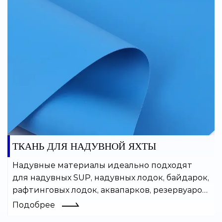
воздухонепроницаемостью.
ТКАНЬ ДЛЯ НАДУВНОЙ ЯХТЫ
Надувные материалы идеально подходят
для надувных SUP, надувных лодок, байдарок,
рафтинговых лодок, аквапарков, резервуаров
для воды и многих других надувных изделий.
Подобрее
Покрытый ПВХ материал легко сваривается