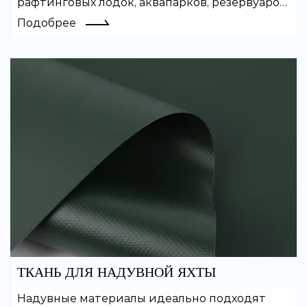
рафтинговых лодок, аквапарков, резервуаров
для воды и многих других надувных изделий.
Подобрее
Покрытый ПВХ материал легко сваривается
и обладает хорошей
воздухонепроницаемостью.
ТКАНЬ ДЛЯ НАДУВНОЙ ЯХТЫ
Надувные материалы идеально подходят