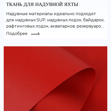
ТКАНЬ ДЛЯ НАДУВНОЙ ЯХТЫ
Надувные материалы идеально подходят
для надувных SUP, надувных лодок, байдарок,
рафтинговых лодок, аквапарков, резервуаров
для воды и многих других надувных изделий.
Подобрее
Покрытый ПВХ материал легко сваривается
и обладает хорошей
воздухонепроницаемостью.