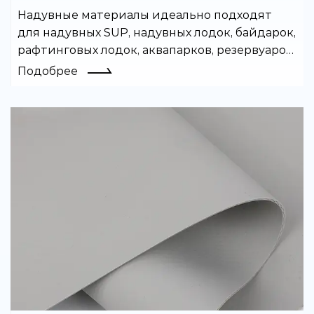
Надувные материалы идеально подходят
для надувных SUP, надувных лодок, байдарок,
рафтинговых лодок, аквапарков, резервуаров
для воды и многих других надувных изделий.
Подобрее
Покрытый ПВХ материал легко сваривается
и обладает хорошей
воздухонепроницаемостью.