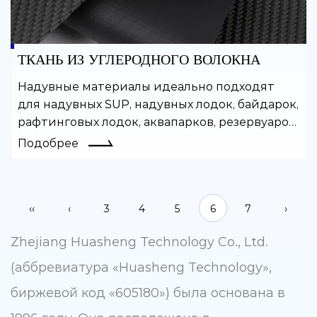
ТКАНЬ ИЗ УГЛЕРОДНОГО ВОЛОКНА
Надувные материалы идеально подходят
для надувных SUP, надувных лодок, байдарок,
рафтинговых лодок, аквапарков, резервуаров
для воды и многих других надувных изделий.
Подобрее
Покрытый ПВХ материал легко сваривается
и обладает хорошей
воздухонепроницаемостью.
‹‹
‹
3
4
5
6
7
›
Zhejiang Huasheng Technology Co., Ltd.
(аббревиатура «Huasheng Technology»,
биржевой код «605180») была основана в