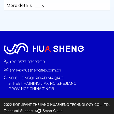
More details
+86-0573-87987519
emily@huashengflex.com.cn
NO.8 HONGQI ROAD,MAQIAO
STREET,HAINING,JIAXING, ZHEJIANG
PROVINCE,CHINA,314419
2022 КОПИРАЙТ ZHEJIANG HUASHENG TECHNOLOGY CO., LTD.
Technical Support ：
Smart Cloud